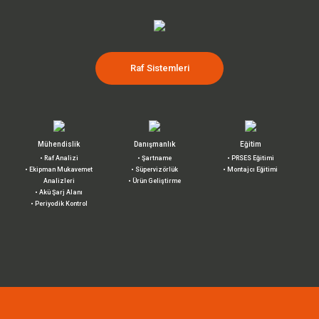
Raf Sistemleri
Mühendislik
Danışmanlık
Eğitim
• Raf Analizi
• Şartname
• PRSES Eğitimi
• Ekipman Mukavemet
• Süpervizörlük
• Montajcı Eğitimi
Analizleri
• Ürün Geliştirme
• Akü Şarj Alanı
• Periyodik Kontrol