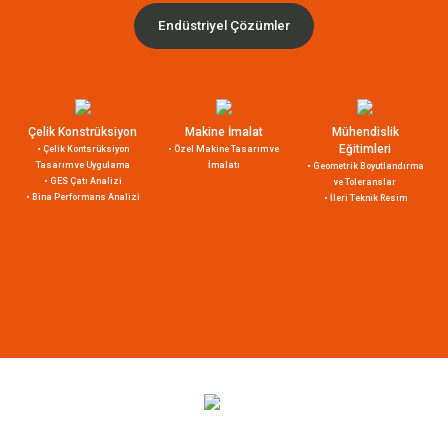
Endüstriyel Çözümler
Çelik Konstrüksiyon
Makine İmalat
Mühendislik
Eğitimleri
• Çelik Kontsrüksiyon
• Özel Makine Tasarım ve
Tasarım ve Uygulama
İmalatı
• Geometrik Boyutlandırma
• GES Çatı Analizi
ve Toleranslar
• Bina Performans Analizi
• İleri Teknik Resim